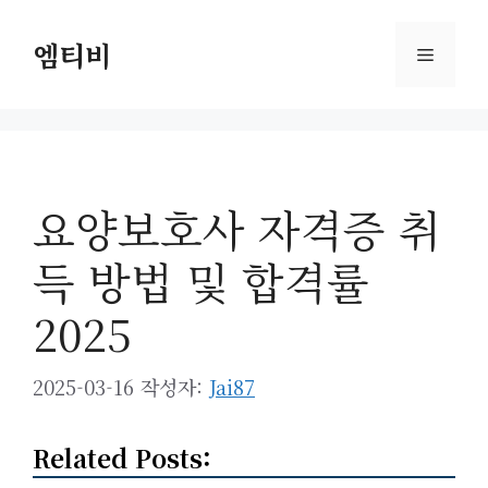
컨
텐
엠티비
메
츠
로
뉴
건
너
뛰
요양보호사 자격증 취
기
득 방법 및 합격률
2025
2025-03-16
작성자:
Jai87
Related Posts: