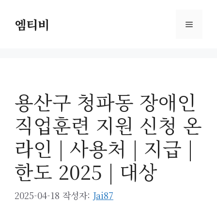
컨
텐
엠티비
메
츠
로
뉴
건
너
뛰
용산구 청파동 장애인
기
직업훈련 지원 신청 온
라인 | 사용처 | 지급 |
한도 2025 | 대상
2025-04-18
작성자:
Jai87