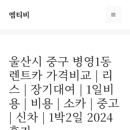
컨
텐
엠티비
메
츠
로
뉴
건
너
뛰
울산시 중구 병영1동
기
렌트카 가격비교 | 리
스 | 장기대여 | 1일비
용 | 비용 | 소카 | 중고
| 신차 | 1박2일 2024