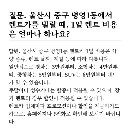
질문. 울산시 중구 병영1동에서
렌트카를 빌릴 때, 1일 렌트 비용
은 얼마나 하나요?
답변. 울산시 중구 병영1동 렌트카 1일 비용은 차
량 종류, 렌트 날짜, 계절 등에 따라 다릅니다.
일반적으로
경차
는
3만원부터
,
소형차
는
4만원부
터
,
중형차
는
5만원부터
,
SUV
는
6만원부터
렌트
가 할 수 있습니다.
주말
이나
성수기
에는
할증
이 적용될 수 있으며,
장
기 렌트
의 경우
할인
이 적용될 수 있습니다.
렌트카 업체마다
프로모션
이나
할인
을 제공하기도
하므로,
홈페이지
나
?전화
로 확인해 보시기 바랍니
다.