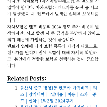
하지만,
자차보험
(자기차량손해보험)은 별도로 가
입해야 합니다.
자차보험
은 렌트카를 운전 중 사고
가 발생했을 때, 렌트카에 발생한 손해를 보상해줍
니다.
자차보험
은
렌트 비용의 10%
정도 추가 비용이 발
생하지만,
사고 발생 시
큰 금액
을
부담
하지 않아도
되기 때문에
가입
하는 것이 좋습니다.
렌트카 업체
에 따라
보험 종류
와
가격
이 다르므로,
렌트카를 빌리기 전에
보험
에 대해 자세히 확인하
고,
본인에게 적합한 보험
을 선택하는 것이 중요합
니다.
Related Posts:
울산시 중구 병영1동 렌트카 가격비교 | 리
스 | 장기대여 | 1일비용 | 비용 | 소카 | 중
고 | 신차 | 1박2일 2024후기