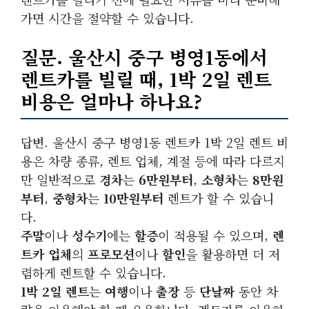
가면 시간을 절약할 수 있습니다.
질문. 울산시 중구 병영1동에서
렌트카를 빌릴 때, 1박 2일 렌트
비용은 얼마나 하나요?
답변. 울산시 중구 병영1동 렌트카 1박 2일 렌트 비
용은 차량 종류, 렌트 업체, 계절 등에 따라 다르지
만 일반적으로
경차
는
6만원부터
,
소형차
는
8만원
부터
,
중형차
는
10만원부터
렌트가 할 수 있습니
다.
주말
이나
성수기
에는
할증
이 적용될 수 있으며,
렌
트카 업체
의
프로모션
이나
할인
을 활용하면 더 저
렴하게 렌트할 수 있습니다.
1박 2일 렌트
는
여행
이나
출장
등
단날짜
동안 차