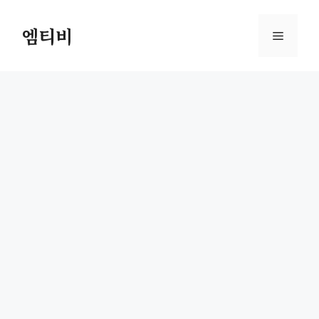
컨
텐
엠티비
메
츠
로
뉴
건
너
뛰
기