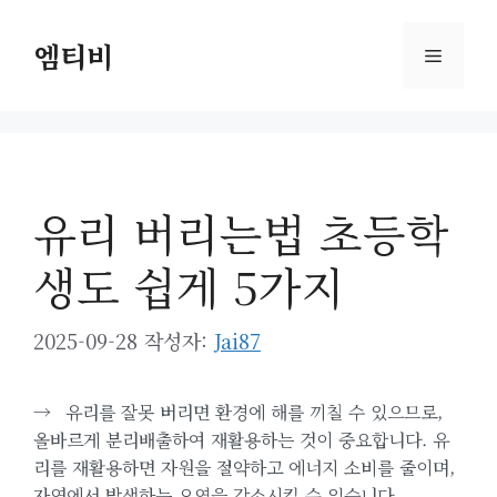
컨
텐
엠티비
메
츠
로
뉴
건
너
뛰
유리 버리는법 초등학
기
생도 쉽게 5가지
2025-09-28
작성자:
Jai87
→
유리를 잘못 버리면 환경에 해를 끼칠 수 있으므로,
올바르게 분리배출하여 재활용하는 것이 중요합니다. 유
리를 재활용하면 자원을 절약하고 에너지 소비를 줄이며,
자연에서 발생하는 오염을 감소시킬 수 있습니다.