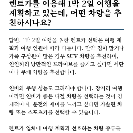
렌트카를 이용해 1박 2일 여행을
계획하고 있는데, 어떤 차량을 추
천하시나요?
답변. 1박 2일 여행을 위한 렌트카 선택은
여행 계
획
과
여행 인원
에 따라 다릅니다. 만약
짐이 많거나
가족 구성원
이 많은 경우
SUV
차량
을 추천하며,
연인끼리
낭만적인 드라이브
를 즐기고 싶다면
세단
이나
쿠페
차량을 추천합니다.
연비
와
주행 성능
도 고려해야 합니다.
장거리 여행
이라면
연비가 좋은 디젤 차량
을 선택하는 것이 경
제적이며,
운전의 재미
를 느끼고 싶다면
가솔린 차
량
또는
스포츠카
를 선택할 수 있습니다.
렌트카 업체
에
여행 계획
과
선호하는 차량
종류를