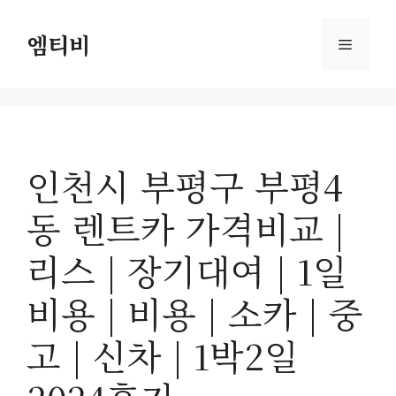
컨
텐
엠티비
메
츠
로
뉴
건
너
뛰
인천시 부평구 부평4
기
동 렌트카 가격비교 |
리스 | 장기대여 | 1일
비용 | 비용 | 소카 | 중
고 | 신차 | 1박2일