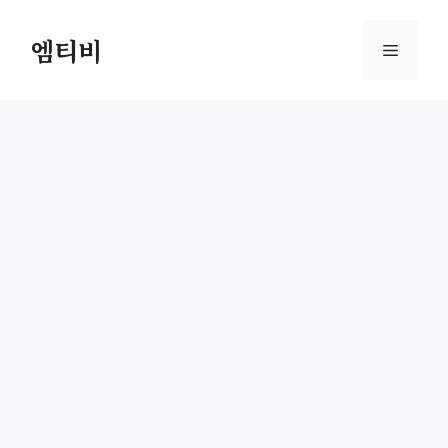
컨
텐
엠티비
메
츠
로
뉴
건
너
뛰
기