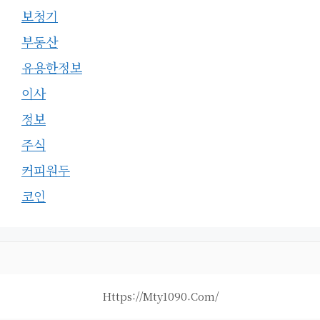
보청기
부동산
유용한정보
이사
정보
주식
커피원두
코인
Https://mty1090.com/