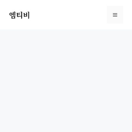
컨
텐
엠티비
메
츠
로
뉴
건
너
뛰
기