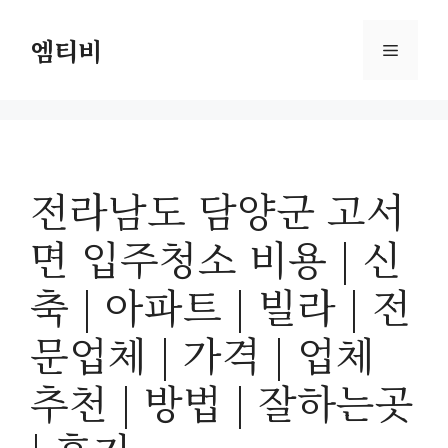
컨
텐
엠티비
메
츠
로
뉴
건
너
뛰
전라남도 담양군 고서
기
면 입주청소 비용 | 신
축 | 아파트 | 빌라 | 전
문업체 | 가격 | 업체
추천 | 방법 | 잘하는곳