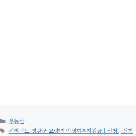
카
부동산
테
태
전라남도 영광군 묘량면 민생회복지원금 | 신청 | 신청