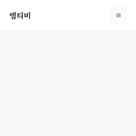
컨
텐
엠티비
메
츠
로
뉴
건
너
뛰
기