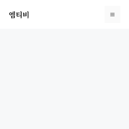
컨
텐
엠티비
메
츠
로
뉴
건
너
뛰
기