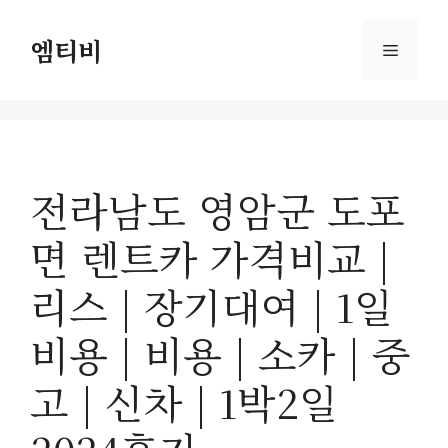
컨
텐
엠티비
메
츠
로
뉴
건
너
뛰
전라남도 영암군 도포
기
면 렌트카 가격비교 |
리스 | 장기대여 | 1일
비용 | 비용 | 소카 | 중
고 | 신차 | 1박2일