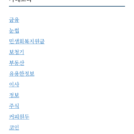
금융
눈썹
민생회복지원금
보청기
부동산
유용한정보
이사
정보
주식
커피원두
코인