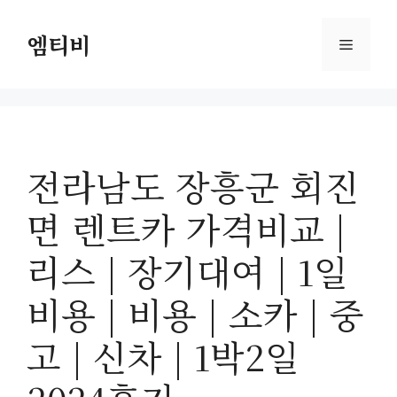
컨
텐
엠티비
메
츠
로
뉴
건
너
뛰
전라남도 장흥군 회진
기
면 렌트카 가격비교 |
리스 | 장기대여 | 1일
비용 | 비용 | 소카 | 중
고 | 신차 | 1박2일