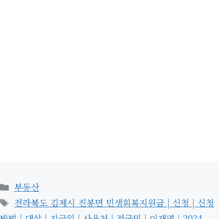
카
부동산
테
태
전라북도 김제시 진봉면 민생회복지원금 | 신청 | 신청
고
그
방법 | 대상 | 지급일 | 사용처 | 전국민 | 이재명 | 2024