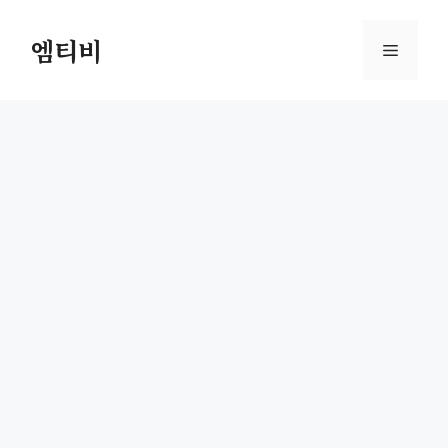
컨
텐
엠티비
메
츠
로
뉴
건
너
뛰
기