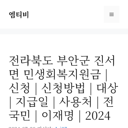
컨
텐
엠티비
메
츠
로
뉴
건
너
뛰
전라북도 부안군 진서
기
면 민생회복지원금 |
신청 | 신청방법 | 대상
| 지급일 | 사용처 | 전
국민 | 이재명 | 2024