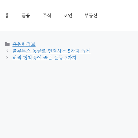
홈
금융
주식
코인
부동산
카
유용한정보
테
블루투스 동글로 연결하는 5가지 쉽게
고
허리 협착증에 좋은 운동 7가지
리