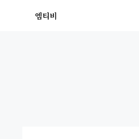
컨
텐
엠티비
츠
로
건
너
뛰
기