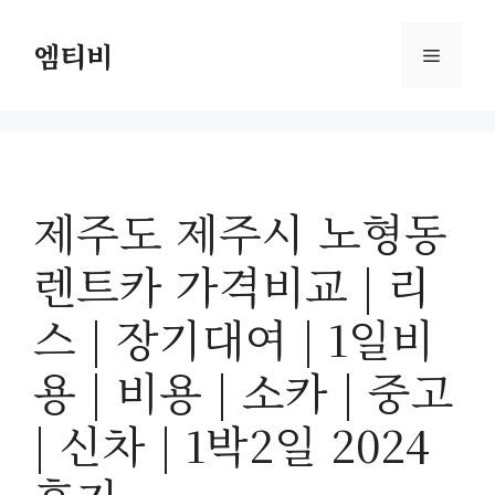
컨
텐
엠티비
메
츠
로
뉴
건
너
뛰
제주도 제주시 노형동
기
렌트카 가격비교 | 리
스 | 장기대여 | 1일비
용 | 비용 | 소카 | 중고
| 신차 | 1박2일 2024