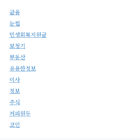
금융
눈썹
민생회복지원금
보청기
부동산
유용한정보
이사
정보
주식
커피원두
코인