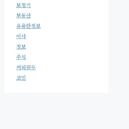
보청기
부동산
유용한정보
이사
정보
주식
커피원두
코인