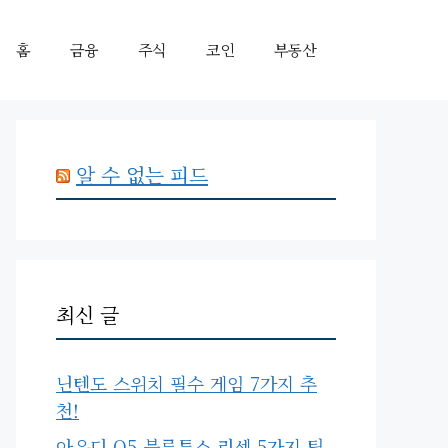
홈
금융
주식
코인
부동산
알 수 없는 피드
최신 글
닌텐도 스위치 필수 게임 7가지 추
천!
아우디 Q5 블루투스 리셋 5가지 팁