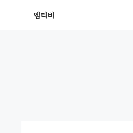
컨
텐
엠티비
츠
로
건
너
뛰
기