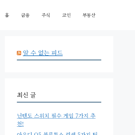
홈
금융
주식
코인
부동산
알 수 없는 피드
최신 글
닌텐도 스위치 필수 게임 7가지 추
천!
아우디 Q5 블루투스 리셋 5가지 팁