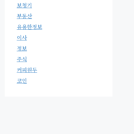
보청기
부동산
유용한정보
이사
정보
주식
커피원두
코인