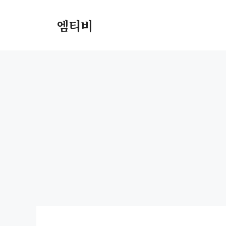
컨
텐
엠티비
츠
로
건
너
뛰
기