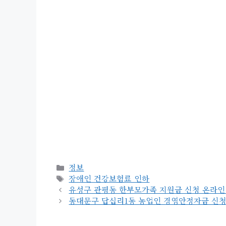
카
정보
테
태
장애인 건강보험료 인하
고
그
유성구 관평동 한부모가족 지원금 신청 온라인 | 사용
리
동대문구 답십리1동 농업인 경영안정자금 신청 지급 