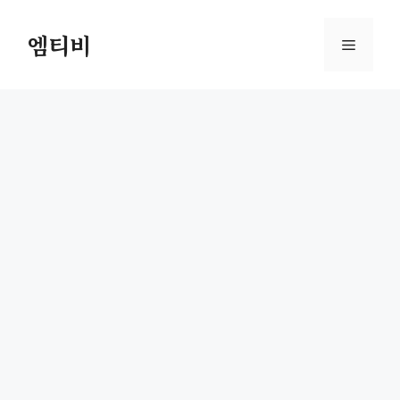
컨
텐
엠티비
메
츠
로
뉴
건
너
뛰
기