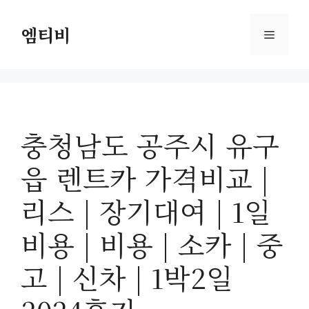
컨
텐
엠티비
메
츠
로
뉴
건
너
뛰
충청남도 공주시 유구
기
읍 렌트카 가격비교 |
리스 | 장기대여 | 1일
비용 | 비용 | 소카 | 중
고 | 신차 | 1박2일