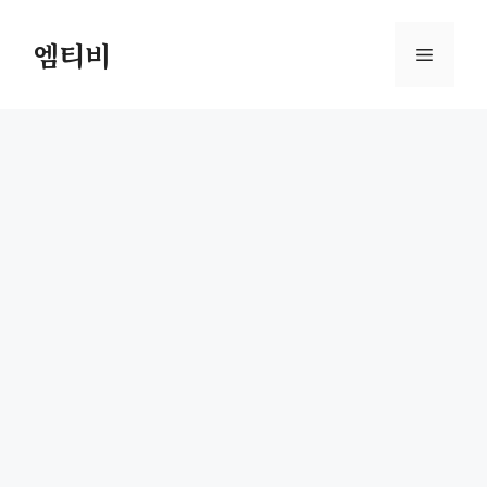
컨
텐
엠티비
메
츠
로
뉴
건
너
뛰
기