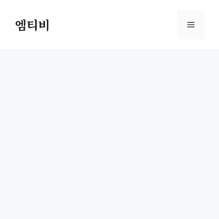
컨
텐
엠티비
메
츠
로
뉴
건
너
뛰
기