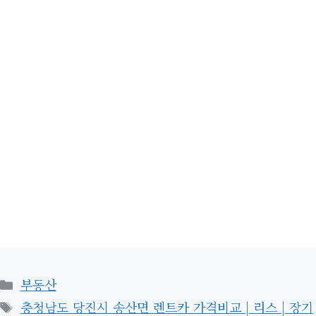
카
부동산
테
태
충청남도 당진시 송산면 렌트카 가격비교 | 리스 | 장기