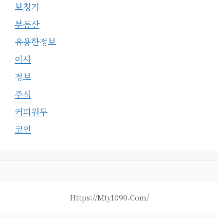
보청기
부동산
유용한정보
이사
정보
주식
커피원두
코인
Https://mty1090.com/