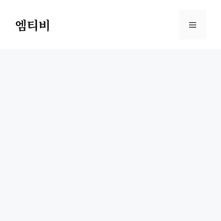
컨
텐
엠티비
메
츠
로
뉴
건
너
뛰
기