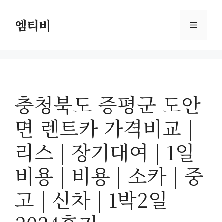
컨
텐
엠티비
메
츠
로
뉴
건
너
뛰
충청북도 증평군 도안
기
면 렌트카 가격비교 |
리스 | 장기대여 | 1일
비용 | 비용 | 소카 | 중
고 | 신차 | 1박2일