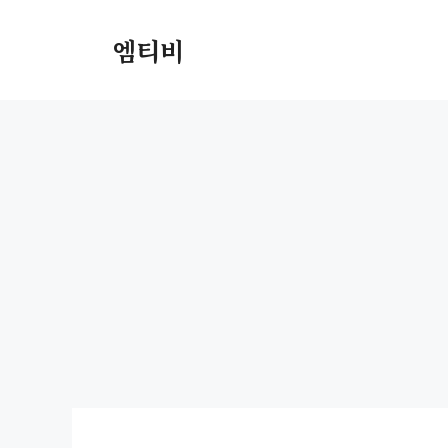
컨
텐
엠티비
츠
로
건
너
뛰
기