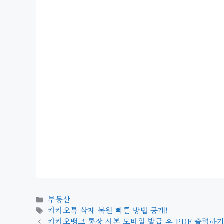
카
부동산
테
태
카카오톡 삭제 복원 빠른 방법 공개!
고
그
카카오뱅크 통장 사본 모바일 발급 후 PDF 출력하