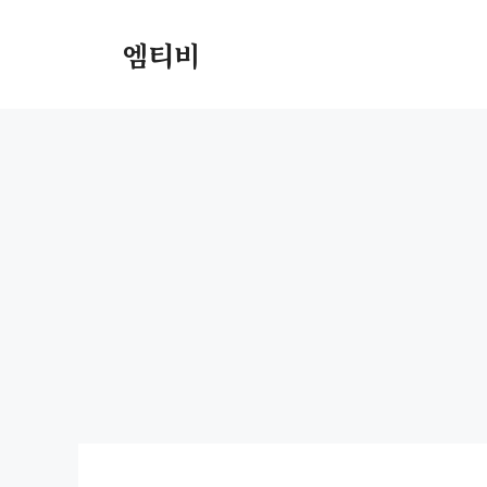
컨
텐
엠티비
츠
로
건
너
뛰
기