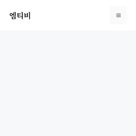
컨
텐
엠티비
메
츠
로
뉴
건
너
뛰
기