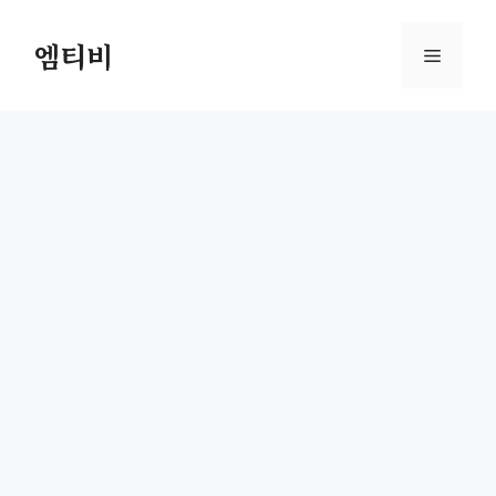
컨
텐
엠티비
메
츠
로
뉴
건
너
뛰
기