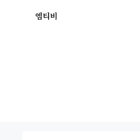
컨
텐
엠티비
츠
로
건
너
뛰
기