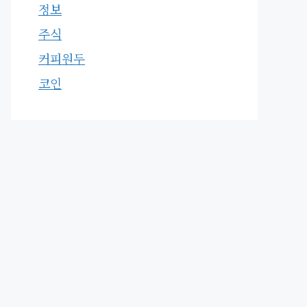
정보
주식
커피원두
코인