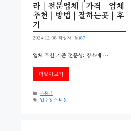
라 | 전문업체 | 가격 | 업체
추천 | 방법 | 잘하는곳 | 후
기
2024-12-08
작성자:
Jai87
업체 추천 기준 전문성: 청소에 …
더알아보기
카
부동산
테
태
입주청소 비용
고
그
리