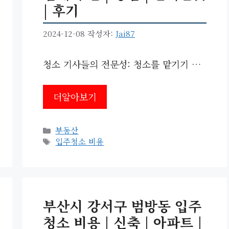
| 후기
2024-12-08
작성자:
Jai87
청소 기사들의 전문성: 청소를 맡기기 …
더알아보기
카
부동산
테
태
입주청소 비용
고
그
리
부산시 강서구 범방동 입주
청소 비용 | 신축 | 아파트 |