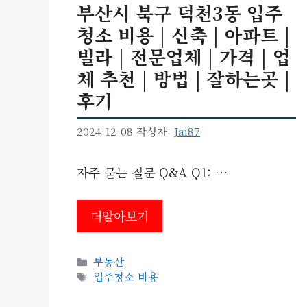
부산시 북구 덕천3동 입주
청소 비용 | 신축 | 아파트 |
빌라 | 전문업체 | 가격 | 업
체 추천 | 방법 | 잘하는곳 |
후기
2024-12-08
작성자:
Jai87
자주 묻는 질문 Q&A Q1: …
더알아보기
카
부동산
테
태
입주청소 비용
고
그
리