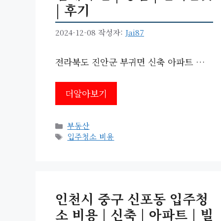
| 후기
2024-12-08
작성자:
Jai87
전라북도 진안군 부귀면 신축 아파트 …
더알아보기
카
부동산
테
태
입주청소 비용
고
그
리
인천시 중구 신포동 입주청
소 비용 | 신축 | 아파트 | 빌