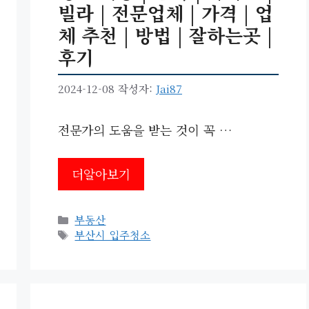
빌라 | 전문업체 | 가격 | 업
체 추천 | 방법 | 잘하는곳 |
후기
2024-12-08
작성자:
Jai87
전문가의 도움을 받는 것이 꼭 …
더알아보기
카
부동산
테
태
부산시 입주청소
고
그
리