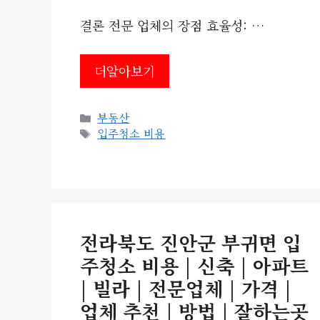
결론 전문 업체의 장점 효율성: …
더알아보기
카
부동산
테
태
입주청소 비용
고
그
리
전라북도 진안군 부귀면 입
주청소 비용 | 신축 | 아파트
| 빌라 | 전문업체 | 가격 |
업체 추천 | 방법 | 잘하는곳