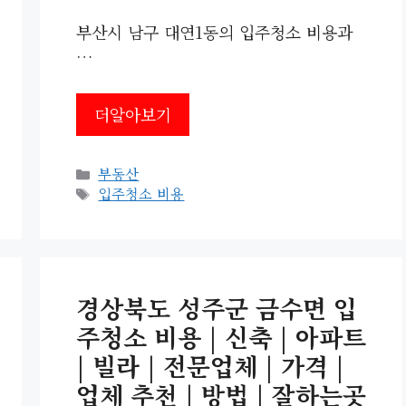
부산시 남구 대연1동의 입주청소 비용과
…
더알아보기
카
부동산
테
태
입주청소 비용
고
그
리
경상북도 성주군 금수면 입
주청소 비용 | 신축 | 아파트
| 빌라 | 전문업체 | 가격 |
업체 추천 | 방법 | 잘하는곳