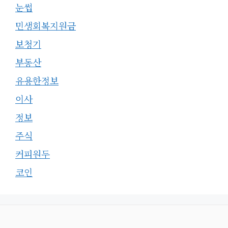
눈썹
민생회복지원금
보청기
부동산
유용한정보
이사
정보
주식
커피원두
코인