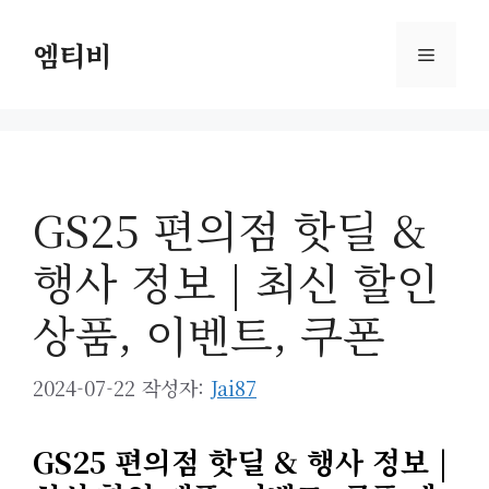
컨
텐
엠티비
메
츠
로
뉴
건
너
뛰
GS25 편의점 핫딜 &
기
행사 정보 | 최신 할인
상품, 이벤트, 쿠폰
2024-07-22
작성자:
Jai87
GS25 편의점 핫딜 & 행사 정보 |