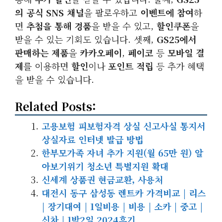
의 공식 SNS 채널
을 팔로우하고
이벤트에 참여
하
면
추첨을 통해 경품
을 받을 수 있고,
할인쿠폰
을
받을 수 있는 기회도 있습니다. 셋째,
GS25에서
판매하는 제품
을
카카오페이
,
페이코
등
모바일 결
제
를 이용하면
할인
이나
포인트 적립
등 추가 혜택
을 받을 수 있습니다.
Related Posts:
고용보험 피보험자격 상실 신고사실 통지서
상실자료 인터넷 발급 방법
한부모가족 자녀 추가 지원(월 65만 원) 알
아보기위기 청소년 특별지원 확대
신세계 상품권 현금교환, 사용처
대전시 동구 삼성동 렌트카 가격비교 | 리스
| 장기대여 | 1일비용 | 비용 | 소카 | 중고 |
신차 | 1박2일 2024후기