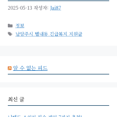
2025-05-13
작성자:
Jai87
카
정보
테
태
남양주시 별내동 긴급복지 지원금
고
그
리
알 수 없는 피드
최신 글