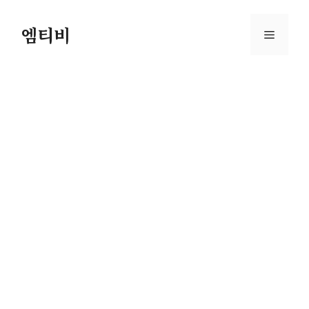
컨
텐
엠티비
메
츠
로
뉴
건
너
뛰
기