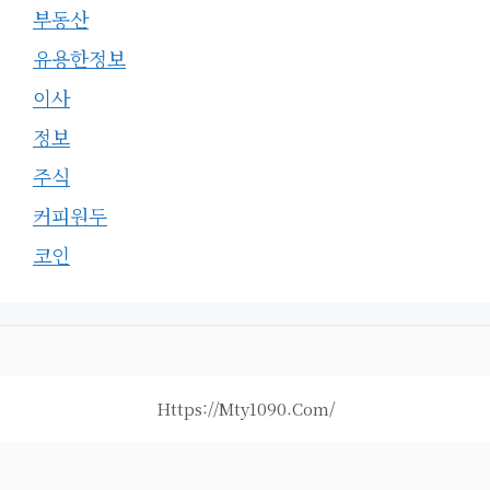
부동산
유용한정보
이사
정보
주식
커피원두
코인
Https://mty1090.com/