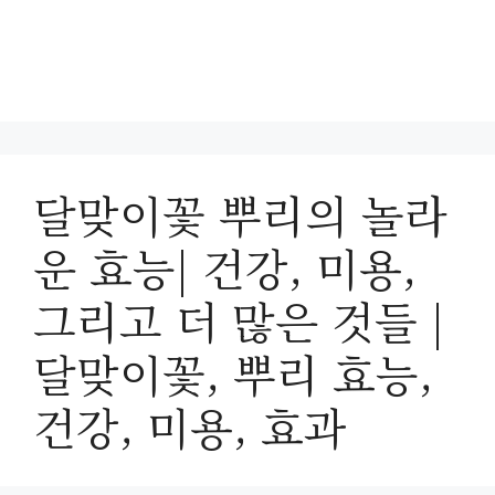
달맞이꽃 뿌리의 놀라
운 효능| 건강, 미용,
그리고 더 많은 것들 |
달맞이꽃, 뿌리 효능,
건강, 미용, 효과