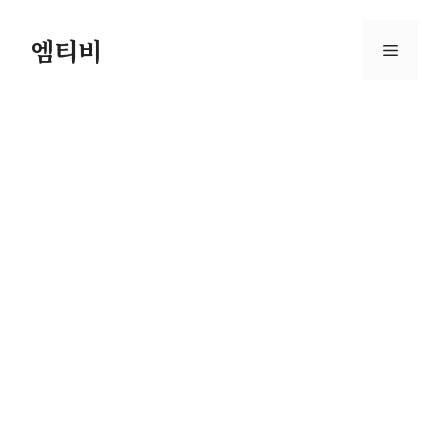
컨
텐
엠티비
메
츠
로
뉴
건
너
뛰
기