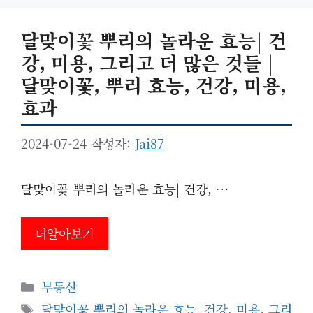
달맞이꽃 뿌리의 놀라운 효능| 건
강, 미용, 그리고 더 많은 것들 |
달맞이꽃, 뿌리 효능, 건강, 미용,
효과
2024-07-24
작성자:
Jai87
달맞이꽃 뿌리의 놀라운 효능| 건강, …
더알아보기
카
부동산
테
태
달맞이꽃 뿌리의 놀라운 효능| 건강, 미용, 그리