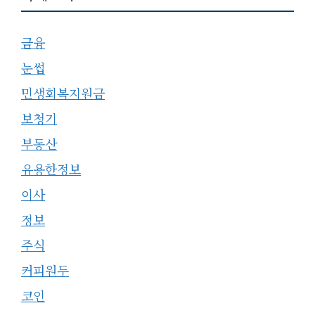
금융
눈썹
민생회복지원금
보청기
부동산
유용한정보
이사
정보
주식
커피원두
코인