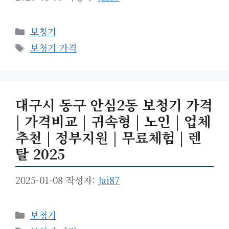
카
보청기
테
태
보청기 가격
고
그
리
대구시 동구 안심2동 보청기 가격
| 가격비교 | 귀속형 | 노인 | 업체
추천 | 정부지원 | 무료체험 | 렌
탈 2025
2025-01-08
작성자:
Jai87
카
보청기
테