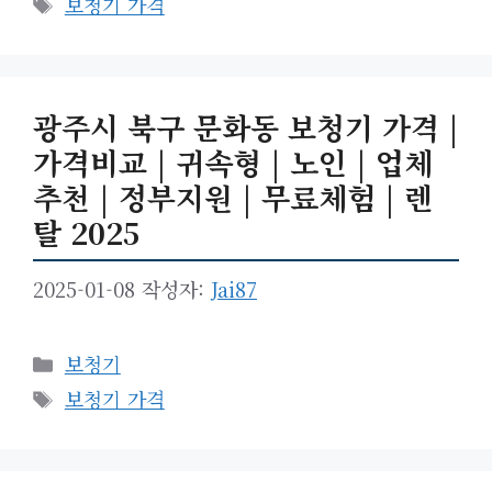
태
보청기 가격
고
그
리
광주시 북구 문화동 보청기 가격 |
가격비교 | 귀속형 | 노인 | 업체
추천 | 정부지원 | 무료체험 | 렌
탈 2025
2025-01-08
작성자:
Jai87
카
보청기
테
태
보청기 가격
고
그
리