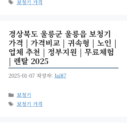
태
보청기 가격
고
그
리
경상북도 울릉군 울릉읍 보청기
가격 | 가격비교 | 귀속형 | 노인 |
업체 추천 | 정부지원 | 무료체험
| 렌탈 2025
2025-01-07
작성자:
Jai87
카
보청기
테
태
보청기 가격
고
그
리