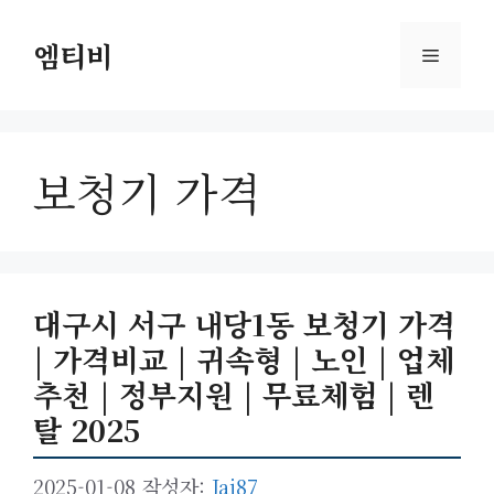
컨
텐
엠티비
메
츠
로
뉴
건
너
보청기 가격
뛰
기
대구시 서구 내당1동 보청기 가격
| 가격비교 | 귀속형 | 노인 | 업체
추천 | 정부지원 | 무료체험 | 렌
탈 2025
2025-01-08
작성자:
Jai87