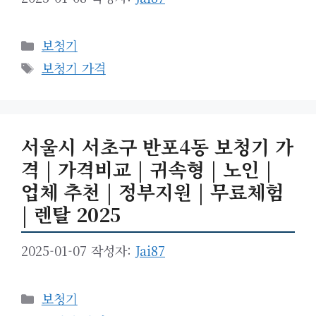
카
보청기
테
태
보청기 가격
고
그
리
서울시 서초구 반포4동 보청기 가
격 | 가격비교 | 귀속형 | 노인 |
업체 추천 | 정부지원 | 무료체험
| 렌탈 2025
2025-01-07
작성자:
Jai87
카
보청기
테