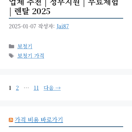
업체 추천 | 정부지원 | 무료체험
| 렌탈 2025
2025-01-07
작성자:
Jai87
카
보청기
테
태
보청기 가격
고
그
리
페
페
페
1
2
…
11
다음
→
이
이
이
지
지
지
가격 비용 바로가기