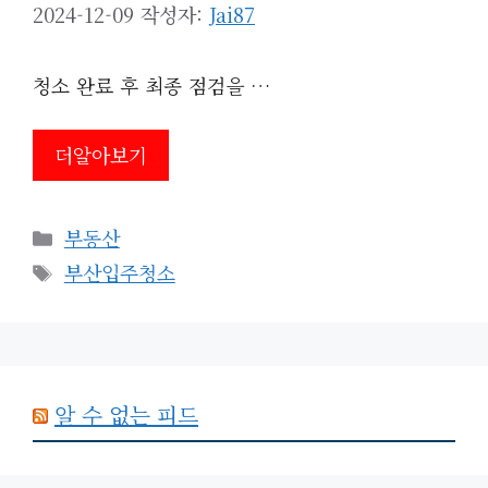
2024-12-09
작성자:
Jai87
청소 완료 후 최종 점검을 …
더알아보기
카
부동산
테
태
부산입주청소
고
그
리
알 수 없는 피드