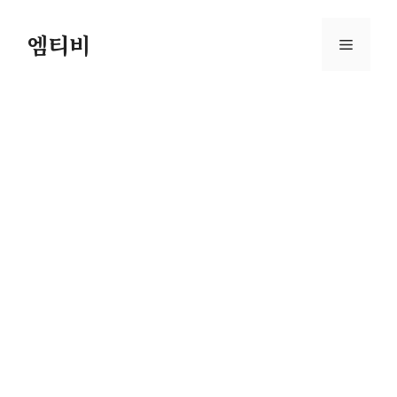
컨
텐
엠티비
메
츠
로
뉴
건
너
뛰
기