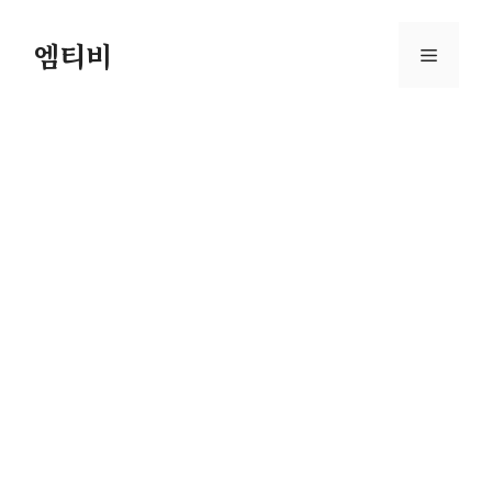
컨
텐
엠티비
메
츠
로
뉴
건
너
뛰
기