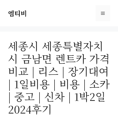
컨
텐
엠티비
메
츠
로
뉴
건
너
세종시 세종특별자치
뛰
기
시 금남면 렌트카 가격
비교 | 리스 | 장기대여
| 1일비용 | 비용 | 소카
| 중고 | 신차 | 1박2일
2024후기