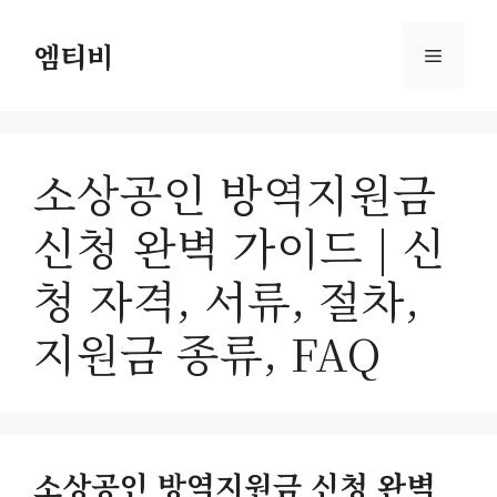
컨
텐
엠티비
메
츠
로
뉴
건
너
소상공인 방역지원금
뛰
기
신청 완벽 가이드 | 신
청 자격, 서류, 절차,
지원금 종류, FAQ
소상공인 방역지원금 신청 완벽