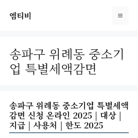
컨
텐
엠티비
메
츠
로
뉴
건
너
송파구 위례동 중소기
뛰
기
업 특별세액감면
송파구 위례동 중소기업 특별세액
감면 신청 온라인 2025 | 대상 |
지급 | 사용처 | 한도 2025