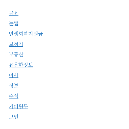
금융
눈썹
민생회복지원금
보청기
부동산
유용한정보
이사
정보
주식
커피원두
코인