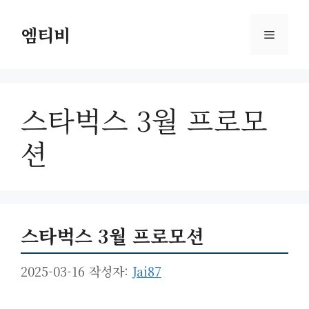
컨
텐
엠티비
메
츠
로
뉴
건
너
스타벅스 3월 프로모
뛰
기
션
스타벅스 3월 프로모션
2025-03-16
작성자:
Jai87