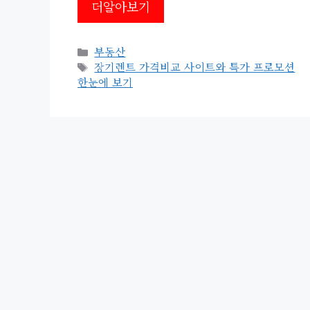
더알아보기
카
부동산
테
태
장기렌트 가격비교 사이트와 특가 프로모션
고
그
한눈에 보기
리