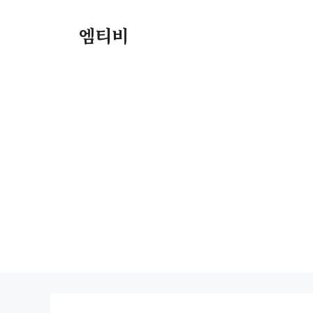
컨
텐
엠티비
츠
로
건
너
뛰
기