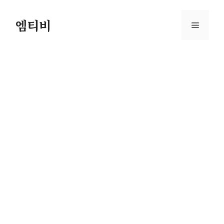
컨
텐
엠티비
메
츠
로
뉴
건
너
뛰
기