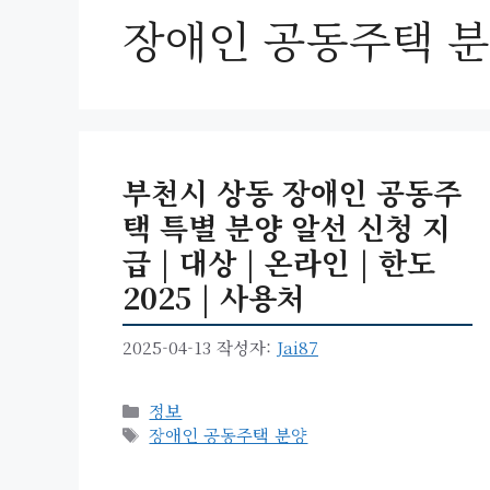
장애인 공동주택 
부천시 상동 장애인 공동주
택 특별 분양 알선 신청 지
급 | 대상 | 온라인 | 한도
2025 | 사용처
2025-04-13
작성자:
Jai87
카
정보
테
태
장애인 공동주택 분양
고
그
리