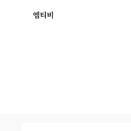
컨
텐
엠티비
츠
로
건
너
뛰
기