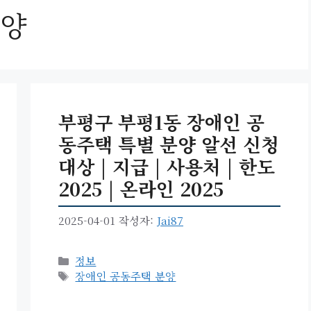
분양
부평구 부평1동 장애인 공
동주택 특별 분양 알선 신청
대상 | 지급 | 사용처 | 한도
2025 | 온라인 2025
2025-04-01
작성자:
Jai87
카
정보
테
태
장애인 공동주택 분양
고
그
리