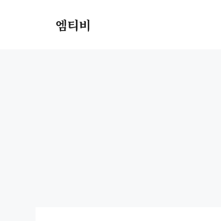
컨
텐
엠티비
츠
로
건
너
뛰
기