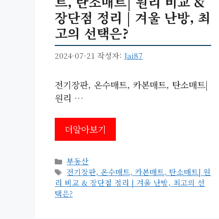
트, 탄소매트| 원리 비교 &
장단점 정리 | 겨울 난방, 최
고의 선택은?
2024-07-21
작성자:
Jai87
전기장판, 온수매트, 카본매트, 탄소매트|
원리 …
더알아보기
카
부동산
테
태
전기장판, 온수매트, 카본매트, 탄소매트| 원
고
그
리 비교 & 장단점 정리 | 겨울 난방, 최고의 선
리
택은?