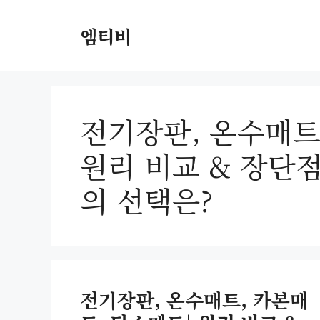
컨
텐
엠티비
츠
로
건
너
전기장판, 온수매트
뛰
기
원리 비교 & 장단점
의 선택은?
전기장판, 온수매트, 카본매