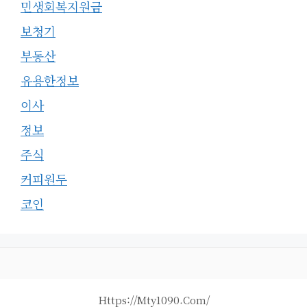
민생회복지원금
보청기
부동산
유용한정보
이사
정보
주식
커피원두
코인
Https://mty1090.com/