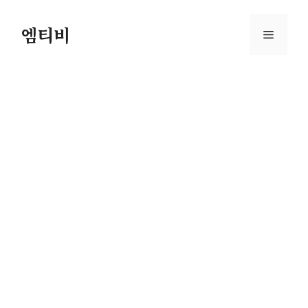
컨
텐
엠티비
메
츠
로
뉴
건
너
뛰
기