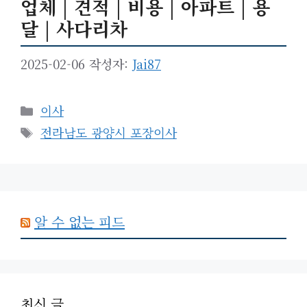
업체 | 견적 | 비용 | 아파트 | 용
달 | 사다리차
2025-02-06
작성자:
Jai87
카
이사
테
태
전라남도 광양시 포장이사
고
그
리
알 수 없는 피드
최신 글