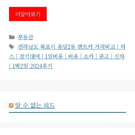
더알아보기
카
부동산
테
태
전라남도 목포시 용당2동 렌트카 가격비교 | 리
고
그
스 | 장기대여 | 1일비용 | 비용 | 소카 | 중고 | 신차
리
| 1박2일 2024후기
알 수 없는 피드