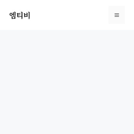
컨
텐
엠티비
메
츠
로
뉴
건
너
뛰
기