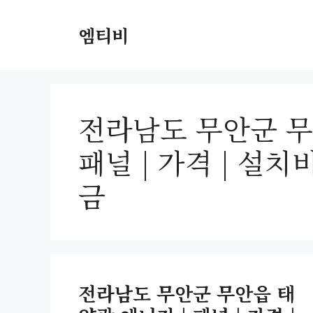
컨
텐
엠티비
츠
로
건
너
전라남도 무안군 무
뛰
기
패널 | 가격 | 설치
금
전라남도 무안군 무안읍 태