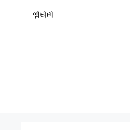
컨
텐
엠티비
츠
로
건
너
뛰
기